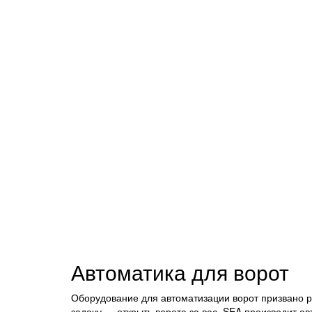
Автоматика для ворот
Оборудование для автоматизации ворот призвано р
задачу — открыть ворота за вас. SEA производит ав