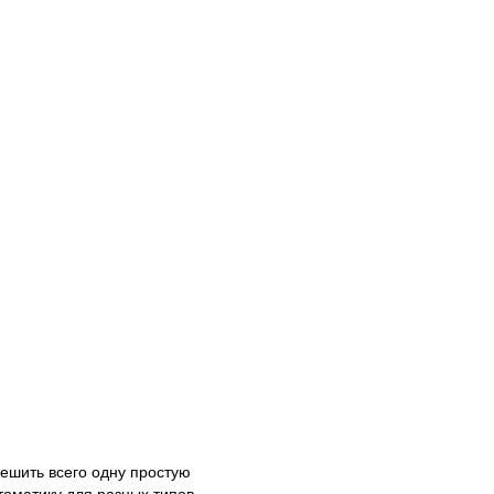
ешить всего одну простую
томатику для разных типов