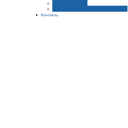
Найти дилера SEA
Станьте представителем SEA в регионе
Контакты