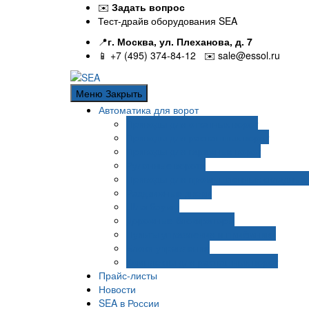
Перейти
✉️
Задать вопрос
к
Тест-драйв оборудования SEA
содержанию
📍
г. Москва, ул. Плеханова, д. 7
📱 +7 (495) 374-84-12 ✉️
sale@essol.ru
Меню
Закрыть
Автоматика для ворот
Приводы для откатных ворот
Приводы для распашных ворот
Приводы для гаражных ворот
Рулонные ворота
Приводы для промышленных складных
Раздвижные двери
Шлагбаумы
Дорожные блокираторы
Пульты управления и приёмники
Блоки управления
Комплекты для распашных ворот
Прайс-листы
Новости
SEA в России