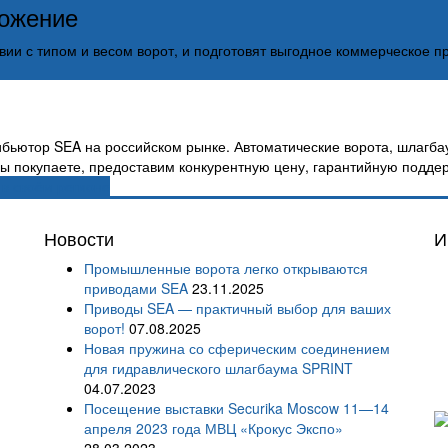
ложение
вии с типом и весом ворот, и подготовят выгодное коммерческое п
ьютор SEA на российском рынке. Автоматические ворота, шлагбау
 вы покупаете, предоставим конкурентную цену, гарантийную подде
 в своём регионе
Новости
И
Промышленные ворота легко открываются
приводами SEA
23.11.2025
Приводы SEA — практичный выбор для ваших
ворот!
07.08.2025
Новая пружина со сферическим соединением
для гидравлического шлагбаума SPRINT
04.07.2023
Посещение выставки Securika Moscow 11—14
апреля 2023 года МВЦ «Крокус Экспо»